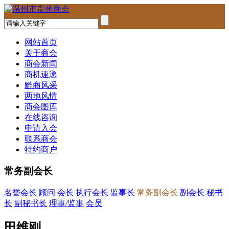
网站首页
关于商会
商会新闻
商机速递
黔商风采
两地风情
商会图库
在线咨询
申请入会
联系商会
特约商户
常务副会长
名誉会长
顾问
会长
执行会长
监事长
常务副会长
副会长
秘书
长
副秘书长
理事/监事
会员
田维刚