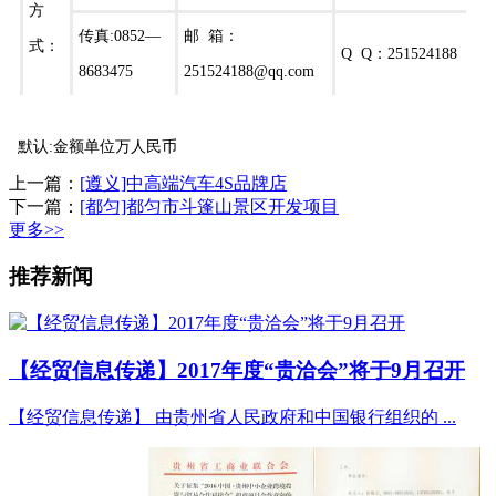
方
传真:0852—
邮 箱：
式：
Q Q：251524188
8683475
251524188@qq.com
默认:金额单位万人民币
上一篇：
[遵义]中高端汽车4S品牌店
下一篇：
[都匀]都匀市斗篷山景区开发项目
更多>>
推荐新闻
【经贸信息传递】2017年度“贵洽会”将于9月召开
【经贸信息传递】 由贵州省人民政府和中国银行组织的 ...